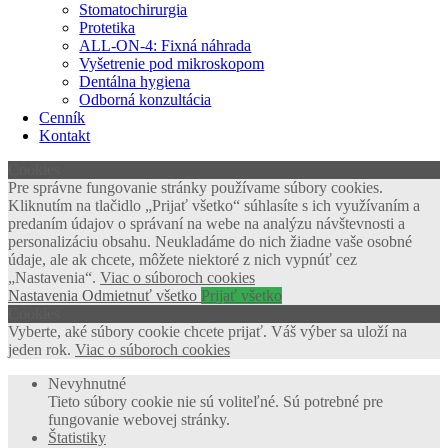
Stomatochirurgia
Protetika
ALL-ON-4: Fixná náhrada
Vyšetrenie pod mikroskopom
Dentálna hygiena
Odborná konzultácia
Cenník
Kontakt
Cookies
Pre správne fungovanie stránky používame súbory cookies.
Kliknutím na tlačidlo „Prijať všetko“ súhlasíte s ich využívaním a
predaním údajov o správaní na webe na analýzu návštevnosti a
personalizáciu obsahu. Neukladáme do nich žiadne vaše osobné
údaje, ale ak chcete, môžete niektoré z nich vypnúť cez
„Nastavenia“.
Viac o súboroch cookies
Nastavenia
Odmietnuť všetko
Prijať všetko
Cookies
Vyberte, aké súbory cookie chcete prijať. Váš výber sa uloží na
jeden rok.
Viac o súboroch cookies
Nevyhnutné
Tieto súbory cookie nie sú voliteľné. Sú potrebné pre
fungovanie webovej stránky.
Štatistiky