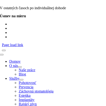
V ostatných časoch po individuálnej dohode
Úsmev na mieru
Protetika
Stomatochirurgia
Implantáty
Dentálna hygiena
Page load link
Toggle
Navigation
Domov
O nás
Naše práce
Blog
Služby
Pohotovosť
Prevencia
Záchovná stomatológia
Estetika
Implantáty
Rajský plyn