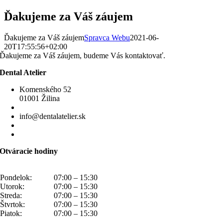
Skip
Ďakujeme za Váš záujem
to
content
Ďakujeme za Váš záujem
Spravca Webu
2021-06-
20T17:55:56+02:00
Ďakujeme za Váš záujem, budeme Vás kontaktovať.
Dental Atelier
Komenského 52
01001 Žilina
0910 214 444
info@dentalatelier.sk
Memorandum spracúvania osobných údajov
Upraviť nastavenia súborov cookies
Otváracie hodiny
Pondelok:
07:00 – 15:30
Utorok:
07:00 – 15:30
Streda:
07:00 – 15:30
Štvrtok:
07:00 – 15:30
Piatok:
07:00 – 15:30