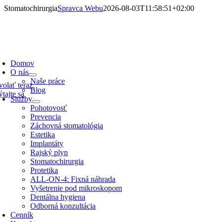
Skip
Stomatochirurgia
Spravca Webu
2026-08-03T11:58:51+02:00
to
content
oggle
avigation
Domov
O nás
Naše práce
volať teraz
Blog
tajte sa
Služby
Pohotovosť
Prevencia
Záchovná stomatológia
Estetika
Implantáty
Rajský plyn
Stomatochirurgia
Protetika
ALL-ON-4: Fixná náhrada
Vyšetrenie pod mikroskopom
Dentálna hygiena
Odborná konzultácia
Cenník