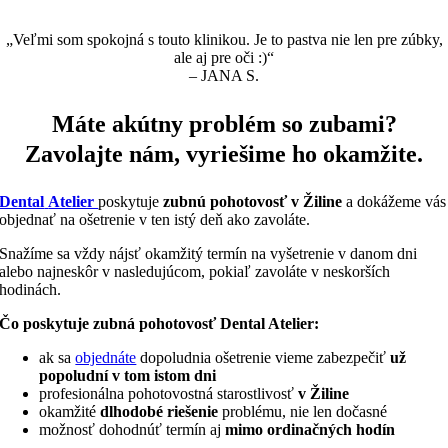
„Veľmi som spokojná s touto klinikou. Je to pastva nie len pre zúbky,
ale aj pre oči :)“
– JANA S.
Máte akútny problém so zubami?
Zavolajte nám, vyriešime ho okamžite.
Dental
Atelier
poskytuje
zubnú
pohotovosť v Žiline
a dokážeme vás
objednať na ošetrenie v ten istý deň ako zavoláte.
Snažíme sa vždy nájsť okamžitý termín na vyšetrenie v danom dni
alebo najneskôr v nasledujúcom, pokiaľ zavoláte v neskorších
hodinách.
Čo poskytuje zubná pohotovosť Dental Atelier:
ak sa
objednáte
dopoludnia ošetrenie vieme zabezpečiť
už
popoludní v tom istom dni
profesionálna pohotovostná starostlivosť
v Žiline
okamžité
dlhodobé riešenie
problému, nie len dočasné
možnosť dohodnúť termín aj
mimo ordinačných hodín