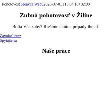
Skip
Pohotovosť
Spravca Webu
2026-07-01T15:04:10+02:00
to
content
Zubná pohotovosť v Žiline
Bolia Vás zuby? Riešime akútne prípady ihneď.
Zavolať teraz
Spýtajte sa
Naše práce