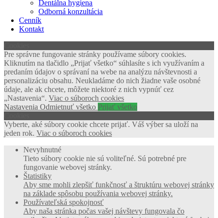
Dentálna hygiena
Odborná konzultácia
Cenník
Kontakt
Cookies
Pre správne fungovanie stránky používame súbory cookies.
Kliknutím na tlačidlo „Prijať všetko“ súhlasíte s ich využívaním a
predaním údajov o správaní na webe na analýzu návštevnosti a
personalizáciu obsahu. Neukladáme do nich žiadne vaše osobné
údaje, ale ak chcete, môžete niektoré z nich vypnúť cez
„Nastavenia“.
Viac o súboroch cookies
Nastavenia
Odmietnuť všetko
Prijať všetko
Cookies
Vyberte, aké súbory cookie chcete prijať. Váš výber sa uloží na
jeden rok.
Viac o súboroch cookies
Nevyhnutné
Tieto súbory cookie nie sú voliteľné. Sú potrebné pre
fungovanie webovej stránky.
Štatistiky
Aby sme mohli zlepšiť funkčnosť a štruktúru webovej stránky
na základe spôsobu používania webovej stránky.
Používateľská spokojnosť
Aby naša stránka počas vašej návštevy fungovala čo