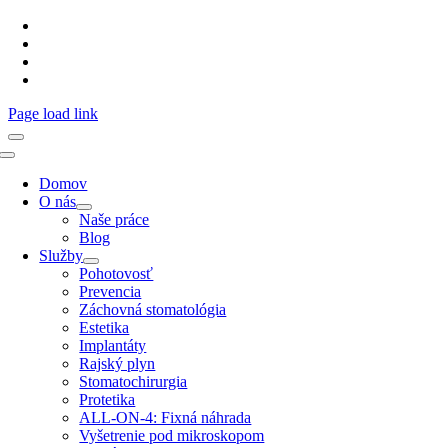
Protetika
Stomatochirurgia
Implantáty
Dentálna hygiena
Page load link
Toggle
Navigation
Domov
O nás
Naše práce
Blog
Služby
Pohotovosť
Prevencia
Záchovná stomatológia
Estetika
Implantáty
Rajský plyn
Stomatochirurgia
Protetika
ALL-ON-4: Fixná náhrada
Vyšetrenie pod mikroskopom