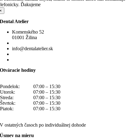
elefonicky. Ďakujeme
×
Dental Atelier
Komenského 52
01001 Žilina
0910 214 444
info@dentalatelier.sk
Memorandum spracúvania osobných údajov
Upraviť nastavenia súborov cookies
Otváracie hodiny
Pondelok:
07:00 – 15:30
Utorok:
07:00 – 15:30
Streda:
07:00 – 15:30
Štvrtok:
07:00 – 15:30
Piatok:
07:00 – 15:30
V ostatných časoch po individuálnej dohode
Úsmev na mieru