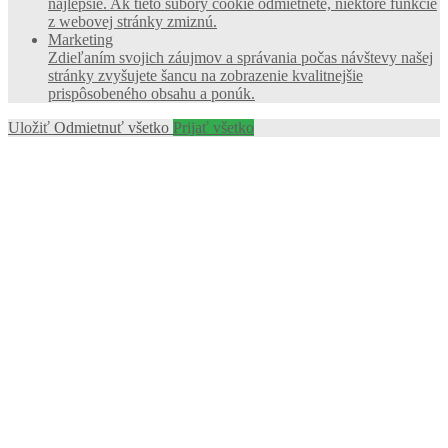
najlepšie. Ak tieto súbory cookie odmietnete, niektoré funkcie
z webovej stránky zmiznú.
Marketing
Zdieľaním svojich záujmov a správania počas návštevy našej
stránky zvyšujete šancu na zobrazenie kvalitnejšie
prispôsobeného obsahu a ponúk.
Uložiť
Odmietnuť všetko
Prijať všetko
Go
to
Top