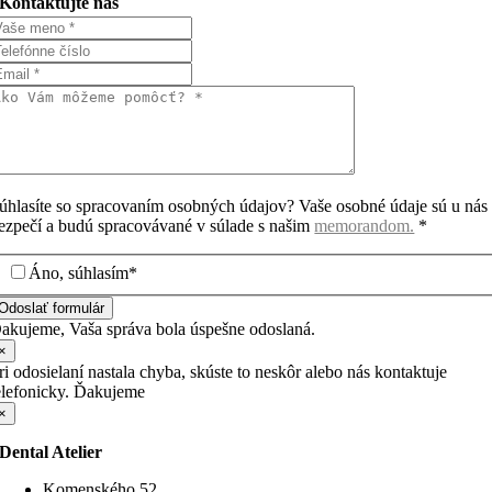
Kontaktujte nás
úhlasíte so spracovaním osobných údajov? Vaše osobné údaje sú u nás
ezpečí a budú spracovávané v súlade s našim
memorandom.
*
Áno, súhlasím*
Odoslať formulár
akujeme, Vaša správa bola úspešne odoslaná.
×
ri odosielaní nastala chyba, skúste to neskôr alebo nás kontaktuje
elefonicky. Ďakujeme
×
Dental Atelier
Komenského 52