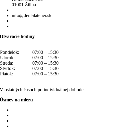
01001 Žilina
0910 214 444
info@dentalatelier.sk
Memorandum spracúvania osobných údajov
Upraviť nastavenia súborov cookies
Otváracie hodiny
Pondelok:
07:00 – 15:30
Utorok:
07:00 – 15:30
Streda:
07:00 – 15:30
Štvrtok:
07:00 – 15:30
Piatok:
07:00 – 15:30
V ostatných časoch po individuálnej dohode
Úsmev na mieru
Protetika
Stomatochirurgia
Implantáty
Dentálna hygiena