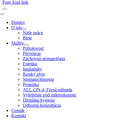
Page load link
Toggle
Navigation
Domov
O nás
Naše práce
Blog
Služby
Pohotovosť
Prevencia
Záchovná stomatológia
Estetika
Implantáty
Rajský plyn
Stomatochirurgia
Protetika
ALL-ON-4: Fixná náhrada
Vyšetrenie pod mikroskopom
Dentálna hygiena
Odborná konzultácia
Cenník
Kontakt
Go