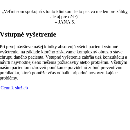
„Veľmi som spokojná s touto klinikou. Je to pastva nie len pre zúbky,
ale aj pre oči :)“
– JANA S.
Vstupné vyšetrenie
Pri prvej návšteve našej kliniky absolvujú všetci pacienti vstupné
vyšetrenie, na základe ktorého získavame komplexný obraz o stave
chrupu daného pacienta. Vstupné vyšetrenie zahŕňa tiež konzultáciu a
návrh najvhodnejšieho riešenia požiadavky alebo problému. Všetkým
naším pacientom zároveň ponúkame pravidelnú zubnú preventívnu
prehliadku, ktorá pomôže včas odhaliť prípadné novovznikajúce
problémy.
 Cenník služieb