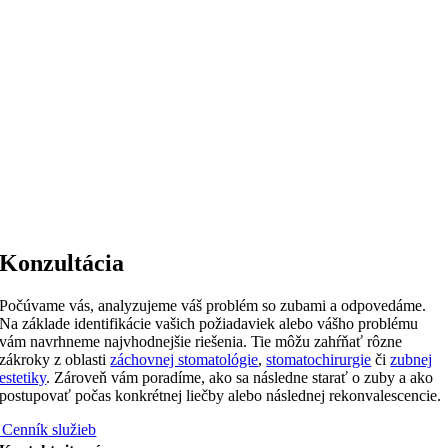
Konzultácia
Počúvame vás, analyzujeme váš problém so zubami a odpovedáme.
Na základe identifikácie vašich požiadaviek alebo vášho problému
vám navrhneme najvhodnejšie riešenia. Tie môžu zahŕňať rôzne
zákroky z oblasti
záchovnej stomatológie
,
stomatochirurgie
či
zubnej
estetiky
. Zároveň vám poradíme, ako sa následne starať o zuby a ako
postupovať počas konkrétnej liečby alebo následnej rekonvalescencie.
 Cenník služieb