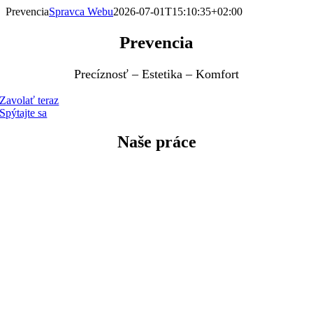
Skip
Prevencia
Spravca Webu
2026-07-01T15:10:35+02:00
to
content
Prevencia
Precíznosť – Estetika – Komfort
Zavolať teraz
Spýtajte sa
Naše práce