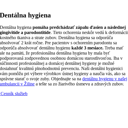
Dentálna hygiena
Dentálna hygiena
pomáha predchádzať zápalu ďasien a následnej
gingivitíde a parodontitíde
. Tieto ochorenia neskôr vedú k deformácii
kostného tkaniva a strate zubov. Dentálna hygiena sa odporúča
absolvovať 2 krát ročne. Pre pacientov s ochorením parodontu sa
odporúča absolvovať dentálnu hygienu
každé 3 mesiace.
Treba mať
ale na pamäti, že profesionálna dentálna hygiena by mala byť
podporovaná zodpovednou osobnou domácou starostlivosťou. Iba v
súčinnosti profesionálnej a domácej dentálnej hygieny je možné
dosiahnuť kvalitnú plnohodnotnú prevenciu. Naši dentálni hygienici
vám pomôžu pri výbere výrobkov ústnej hygieny a naučia vás, ako sa
správne starať o svoje zuby. Objednajte sa na
dentálnu hygienu v našej
ambulancii v Žiline
a tešte sa zo žiarivého úsmevu a zdravých zubov.
 Cenník služieb