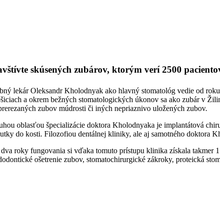
vštívte skúsených zubárov, ktorým verí 2500 paciento
bný lekár Oleksandr Kholodnyak ako hlavný stomatológ vedie od roku 
šiciach a okrem bežných stomatologických úkonov sa ako zubár v Žiline š
prerezaných zubov múdrosti či iných nepriaznivo uložených zubov.
uhou oblasťou špecializácie doktora Kholodnyaka je implantátová chiru
rutky do kosti. Filozofiou dentálnej kliniky, ale aj samotného doktora
 dva roky fungovania si vďaka tomuto prístupu klinika získala takmer 1
dodontické ošetrenie zubov, stomatochirurgické zákroky, proteická stoma