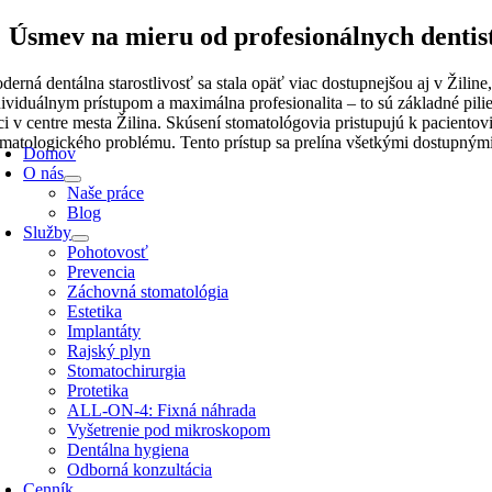
Skip
Úsmev na mieru od profesionálnych dentist
to
content
derná dentálna starostlivosť sa stala opäť viac dostupnejšou aj v Žil
dividuálnym prístupom a maximálna profesionalita – to sú základné pili
ici v centre mesta Žilina. Skúsení stomatológovia pristupujú k pacientov
oggle
omatologického problému. Tento prístup sa prelína všetkými dostupným
avigation
Domov
O nás
Naše práce
Blog
Služby
Pohotovosť
Prevencia
Záchovná stomatológia
Estetika
Implantáty
Rajský plyn
Stomatochirurgia
Protetika
ALL-ON-4: Fixná náhrada
Vyšetrenie pod mikroskopom
Dentálna hygiena
Odborná konzultácia
Cenník