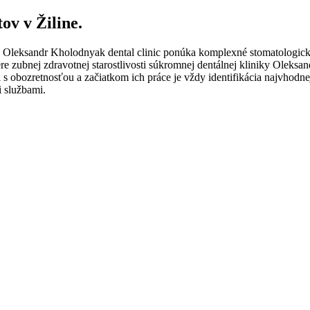
ov v Žiline.
ine, Oleksandr Kholodnyak dental clinic ponúka komplexné stomatologic
ere zubnej zdravotnej starostlivosti súkromnej dentálnej kliniky Oleks
i s obozretnosťou a začiatkom ich práce je vždy identifikácia najvhodnej
i službami.