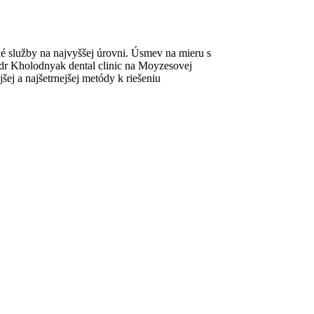
ké služby na najvyššej úrovni. Úsmev na mieru s
andr Kholodnyak dental clinic na Moyzesovej
šej a najšetrnejšej metódy k riešeniu