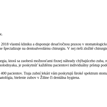
v.
2018 vlastnú kliniku a disponuje desaťročnou praxou v stomatologicko
pecializuje na dentoalveolárnu chirurgiu. V nej rieši zložité chirurgi
rgia, ktorá sa zaoberá možnosťami fixnej náhrady chýbajúceho zuba, re
 Kholodnyaka, je poskytnúť každému pacientovi individuálny prístup pod
 400 pacientov. Traja zubní lekári vám poskytujú široké spektrum stoma
tológia, bielenie zubov v Žiline či dentálna hygiena.