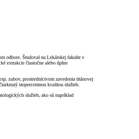
m odbore. Študoval na Lekárskej fakulte v
cké extrakcie čiastočne alebo úplne
sp. zubov, prostredníctvom zavedenia titánovej
čiarknutý stopercentnou kvalitou služieb.
tologických služieb, ako sú napríklad